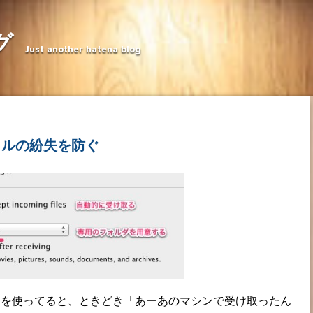
グ
Just another hatena blog
イルの紛失を防ぐ
トを使ってると、ときどき「あーあのマシンで受け取ったん