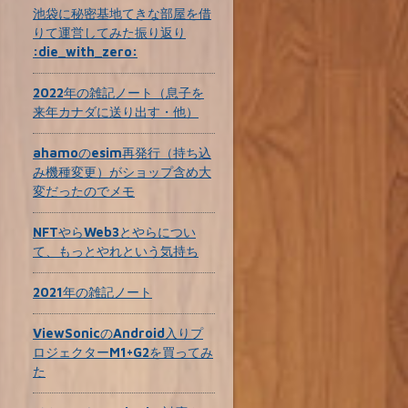
池袋に秘密基地てきな部屋を借
りて運営してみた振り返り
:die_with_zero:
2022年の雑記ノート（息子を
来年カナダに送り出す・他）
ahamoのesim再発行（持ち込
み機種変更）がショップ含め大
変だったのでメモ
NFTやらWeb3とやらについ
て、もっとやれという気持ち
2021年の雑記ノート
ViewSonicのAndroid入りプ
ロジェクターM1+G2を買ってみ
た