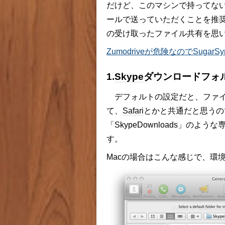
だけど、このマシンで持ってな
ールで送っていただくことを推奨し
の受け取ったファイル共有を思
Zumodriveが危険なのでSugar
1.
Skype
ダウンロードフォ
デフォルトの設定だと、ファイ
て、
Safari
とかと共通だと思うの
「SkypeDownloads」の
す。
Macの場合はこんな感じで、環