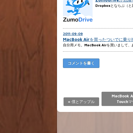
Dropboxとならぶ（
2011-09-09
MacBook Airを買ったついでに乗
自分用メモ。MacBook Airを買いまし
コメントを書く
MacBook 
«
僕とアップル
Touch