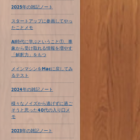
2025年の雑記ノート
スタートアップに参画してやっ
たことメモ
AI時代に学ぶということ①、事
象から受け取れる情報を増やす
「解釈力」をもつ
メインマシンをMacに戻してみ
るテスト
2024年の雑記ノート
様々なノイズから逃げずに過ご
そうと思った40代の入り口メ
モ
2023年の雑記ノート