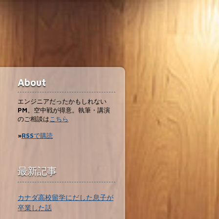
About
エンジニアだったかもしれない
PM。空中戦が得意。執筆・講演
のご相談は
こちら
»
RSSで購読
最新記事
カナダ高校留学にだした息子が
卒業した話