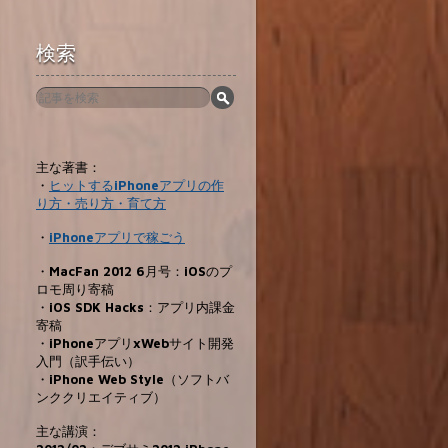
検索
主な著書：
・
ヒットするiPhoneアプリの作
り方・売り方・育て方
・
iPhoneアプリで稼ごう
・MacFan 2012 6月号：iOSのプ
ロモ周り寄稿
・iOS SDK Hacks：アプリ内課金
寄稿
・iPhoneアプリxWebサイト開発
入門（訳手伝い）
・iPhone Web Style（ソフトバ
ンククリエイティブ）
主な講演：