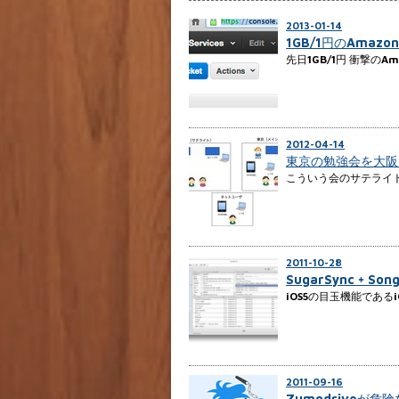
2013-01-14
1GB/1円のAmazo
先日1GB/1円 衝撃のAma
2012-04-14
東京の勉強会を大阪
こういう会のサテライト会
2011-10-28
SugarSync + S
iOS5の目玉機能である
2011-09-16
Zumodriveが危