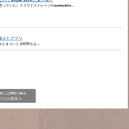
と思っていた）クラウドストレージのzumodriv…
り換えたアプリ
て、あんまりいじる時間もな…
AirにはMSのArc
マウスが最強
»